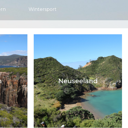
rn
Wintersport
n
Neuseeland