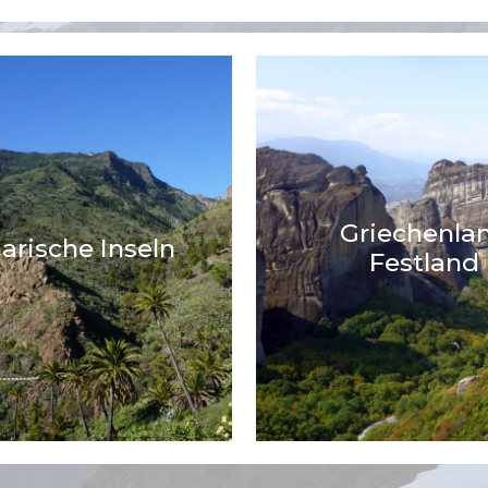
Griechenla
arische Inseln
Festland