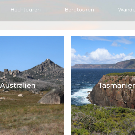
Hochtouren
Bergtouren
Wande
Australien
Tasmanie