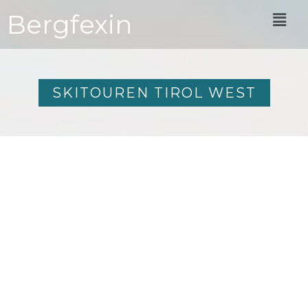
Zum
Men
Bergfexin
Inhalt
springen
SKITOUREN TIROL WEST