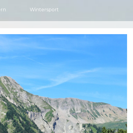
rn
Wintersport
n