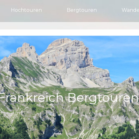
Hochtouren
Bergtouren
Wande
Frankreich Bergtoure